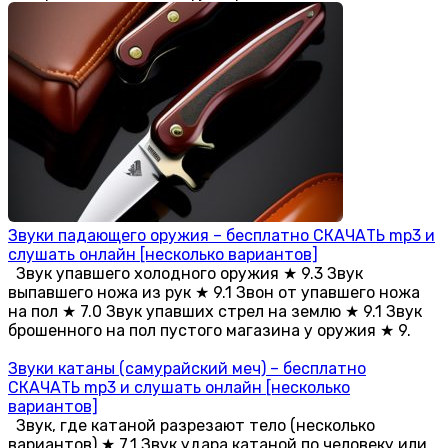
Звуки падающего оружия – бесплатно СКАЧАТЬ mp3 и
слушать онлайн [несколько вариантов]
Звук упавшего холодного оружия ★ 9.3 Звук
выпавшего ножа из рук ★ 9.1 Звон от упавшего ножа
на пол ★ 7.0 Звук упавших стрел на землю ★ 9.1 Звук
брошенного на пол пустого магазина у оружия ★ 9.
Звуки катаны (самурайский меч) – бесплатно
СКАЧАТЬ mp3 и слушать онлайн [несколько
вариантов]
Звук, где катаной разрезают тело (несколько
вариантов) ★ 7.1 Звук удара катаной по человеку или