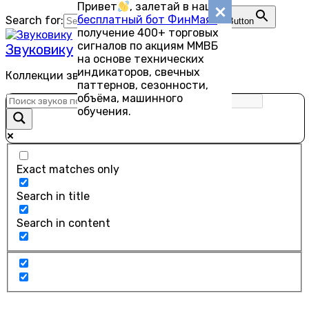
Привет
, залетай в наш
Перейти
бесплатный бот ФинМаяк
—
Search for:
Search Button
к
получение 400+ торговых
содержанию
сигналов по акциям ММВБ
Звуковику
на основе технических
индикаторов, свечных
Коллекции звуков для скачивания
паттернов, сезонности,
объёма, машинного
обучения.
Exact matches only
Search in title
Search in content