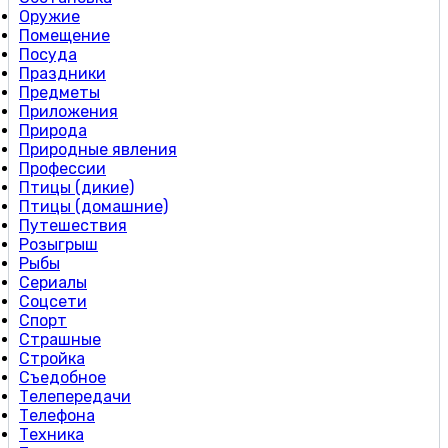
Оружие
Помещение
Посуда
Праздники
Предметы
Приложения
Природа
Природные явления
Профессии
Птицы (дикие)
Птицы (домашние)
Путешествия
Розыгрыш
Рыбы
Сериалы
Соцсети
Спорт
Страшные
Стройка
Съедобное
Телепередачи
Телефона
Техника