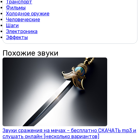
Транспорт
Фильмы
Холодное оружие
Человеческие
Шаги
Электроника
Эффекты
Похожие звуки
Звуки сражения на мечах – бесплатно СКАЧАТЬ mp3 и
слушать онлайн [несколько вариантов]