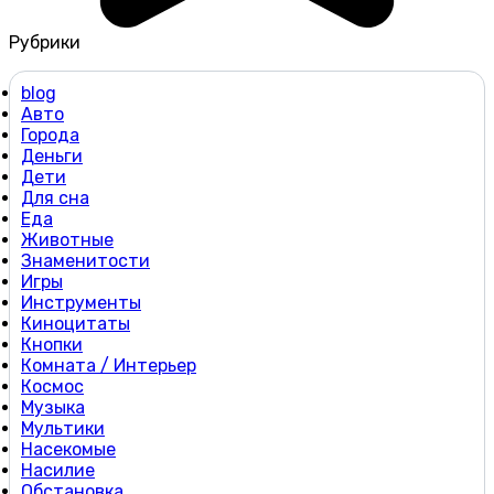
Рубрики
blog
Авто
Города
Деньги
Дети
Для сна
Еда
Животные
Знаменитости
Игры
Инструменты
Киноцитаты
Кнопки
Комната / Интерьер
Космос
Музыка
Мультики
Насекомые
Насилие
Обстановка