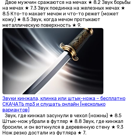
Двое мужчин сражаются на мечах ★ 8.2 Звук борьбы
на мечах ★ 7.3 Звук поединка на железных мечах ★
8.5 Кто-то махает мечом и что-то режет (может
кожу) ★ 8.5 Звук, когда мечом протыкают
металлическую поверхность ★ 9.
Звуки кинжала, клинка или штык-ножа – бесплатно
СКАЧАТЬ mp3 и слушать онлайн [несколько
вариантов]
Звук, где кинжал засунули в чехол (ножны) ★ 8.5
Штык-нож убрали в футляр ★ 8.8 Звук, где кинжал
бросили, и он воткнулся в деревянную стену ★ 9.3
Нож резко достали из футляра ★ 7.