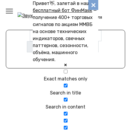
Перейти
Привет👋, залетай в наш
Звуковику
к
бесплатный бот ФинМаяк
—
содержанию
получение 400+ торговых
Коллекции звуков для
скачивания
сигналов по акциям ММВБ
на основе технических
индикаторов, свечных
паттернов, сезонности,
объёма, машинного
обучения.
Exact matches only
Search in title
Search in content