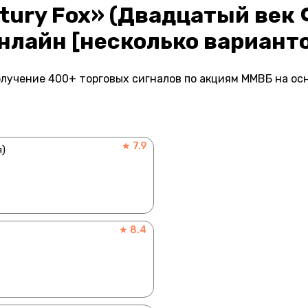
tury Fox» (Двадцатый век 
нлайн [несколько вариант
лучение 400+ торговых сигналов по акциям ММВБ на ос
★ 7.9
я)
★ 8.4