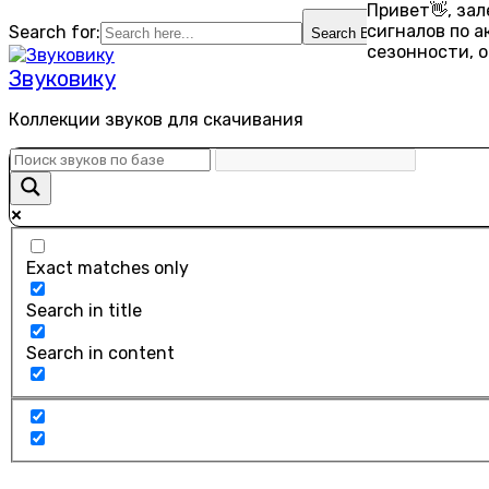
Привет👋, за
Перейти
сигналов по 
Search for:
Search Button
к
сезонности, 
содержанию
Звуковику
Коллекции звуков для скачивания
Exact matches only
Search in title
Search in content