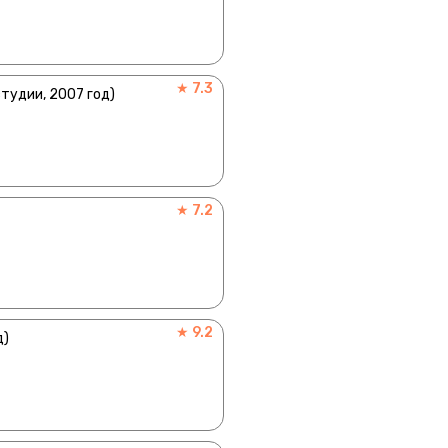
★ 7.3
тудии, 2007 год)
★ 7.2
★ 9.2
д)