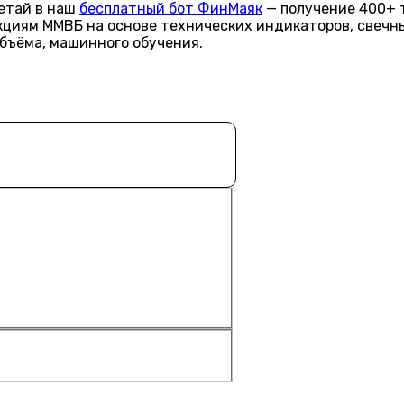
летай в наш
бесплатный бот ФинМаяк
— получение 400+ 
акциям ММВБ на основе технических индикаторов, свечн
объёма, машинного обучения.