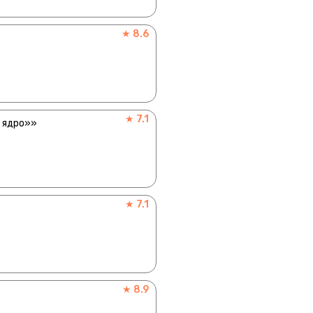
★ 8.6
★ 7.1
е ядро»»
★ 7.1
★ 8.9