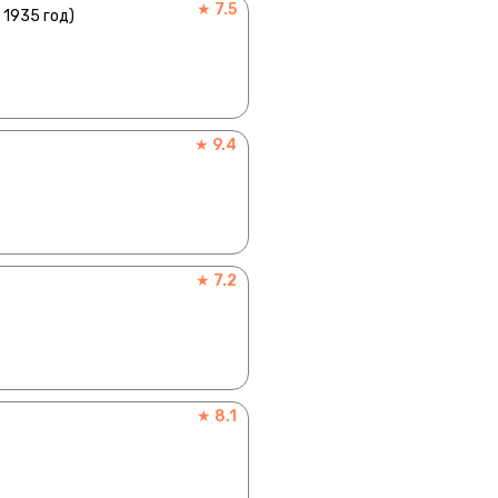
★ 7.5
 1935 год)
★ 9.4
★ 7.2
★ 8.1