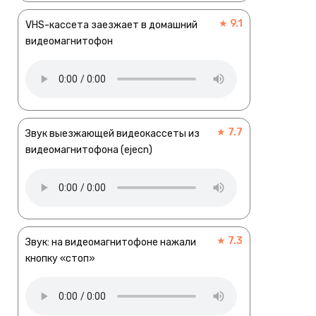
★ 9.1
VHS-кассета заезжает в домашний
видеомагнитофон
★ 7.7
Звук выезжающей видеокассеты из
видеомагнитофона (ejecn)
★ 7.3
Звук: на видеомагнитофоне нажали
кнопку «стоп»