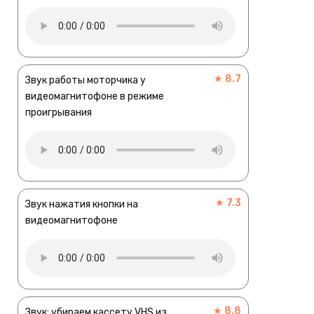
★ 8.7
Звук работы моторчика у
видеомагнитофоне в режиме
проигрывания
★ 7.3
Звук нажатия кнопки на
видеомагнитофоне
★ 8.8
Звук: убираем кассету VHS из