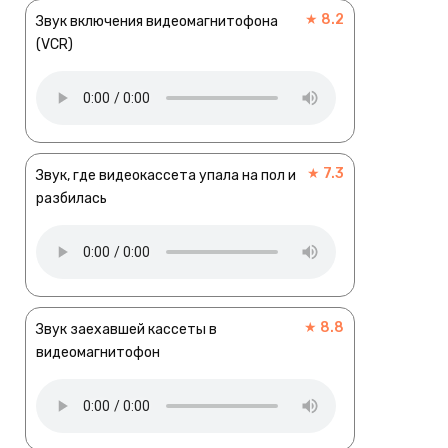
★ 8.2
Звук включения видеомагнитофона
(VCR)
★ 7.3
Звук, где видеокассета упала на пол и
разбилась
★ 8.8
Звук заехавшей кассеты в
видеомагнитофон