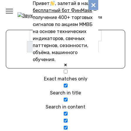
Перейти
Привет
, залетай в наш
Звуковику
к
бесплатный бот ФинМаяк
—
содержанию
получение 400+ торговых
Коллекции звуков для
скачивания
сигналов по акциям ММВБ
на основе технических
индикаторов, свечных
паттернов, сезонности,
объёма, машинного
обучения.
Exact matches only
Search in title
Search in content