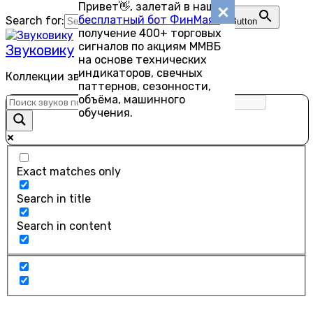
Привет👋, залетай в наш
Перейти
бесплатный бот ФинМаяк
—
Search for:
Search Button
к
получение 400+ торговых
содержанию
сигналов по акциям ММВБ
Звуковику
на основе технических
индикаторов, свечных
Коллекции звуков для скачивания
паттернов, сезонности,
объёма, машинного
обучения.
Exact matches only
Search in title
Search in content