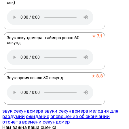
сек)
★ 7.1
Звук секундомера-таймера ровно 60
секунд
★ 8.8
Звук: время пошло 30 секунд
звук секундомера
звуки секундомера
мелодия для
раздумий
ожидание
оповещение об окончании
отсчета времени
секундомер
Нам важна ваша оценка