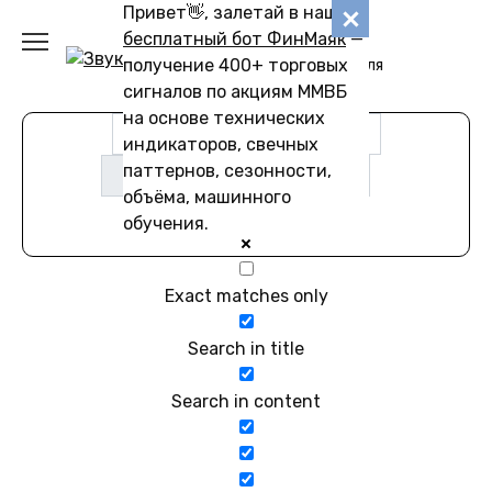
Перейти
Привет👋, залетай в наш
Звуковику
к
бесплатный бот ФинМаяк
—
содержанию
получение 400+ торговых
Коллекции звуков для
скачивания
сигналов по акциям ММВБ
на основе технических
индикаторов, свечных
паттернов, сезонности,
объёма, машинного
обучения.
Exact matches only
Search in title
Search in content