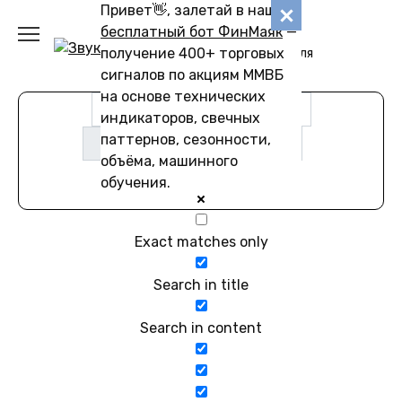
Перейти
Привет👋, залетай в наш
Звуковику
к
бесплатный бот ФинМаяк
—
содержанию
получение 400+ торговых
Коллекции звуков для
скачивания
сигналов по акциям ММВБ
на основе технических
индикаторов, свечных
паттернов, сезонности,
объёма, машинного
обучения.
Exact matches only
Search in title
Search in content