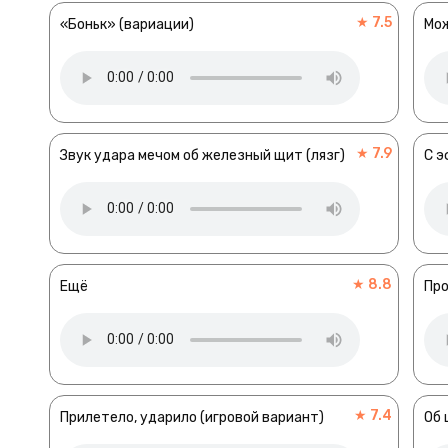
★ 7.5
«Боньк» (вариации)
Мож
★ 7.9
Звук удара мечом об железный щит (лязг)
С э
★ 8.8
Ещё
Про
★ 7.4
Прилетело, ударило (игровой вариант)
Об 