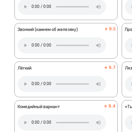
★ 8.5
Звонкий (камнем об железяку)
Пр
★ 8.7
Лёгкий
Ляз
★ 8.4
Комедийный вариант
«Т