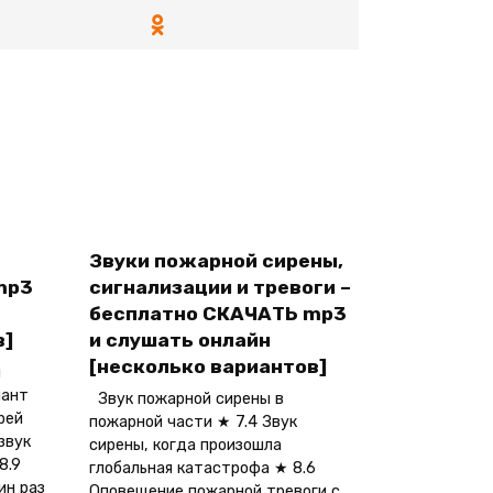
Звуки пожарной сирены,
mp3
сигнализации и тревоги –
бесплатно СКАЧАТЬ mp3
в]
и слушать онлайн
[несколько вариантов]
и
иант
Звук пожарной сирены в
рей
пожарной части ★ 7.4 Звук
звук
сирены, когда произошла
8.9
глобальная катастрофа ★ 8.6
ин раз
Оповещение пожарной тревоги с