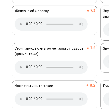
★ 7.3
Железка об железку
Зву
ляз
★ 7.2
Серия звуков с лязгом металла от ударов
Зву
(для монтажа)
★ 8.2
Может вы ищите такое
Бу