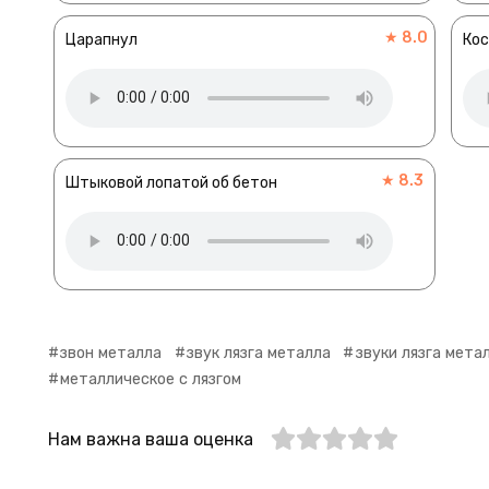
★ 8.0
Царапнул
Ко
★ 8.3
Штыковой лопатой об бетон
звон металла
звук лязга металла
звуки лязга мета
металлическое с лязгом
Нам важна ваша оценка