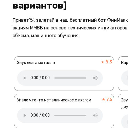
вариантов]
Привет👋, залетай в наш
бесплатный бот ФинМаяк
акциям ММВБ на основе технических индикаторов,
объёма, машинного обучения.
★ 8.3
Звук лязга металла
Вар
★ 7.5
Упало что-то металлическое с лязгом
Зву
дру