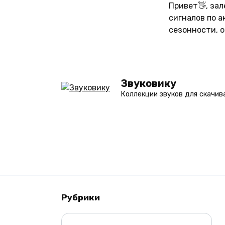
Перейти
Привет👋, за
к
сигналов по 
содержанию
сезонности, 
Звуковику
Коллекции звуков для скачив
Рубрики