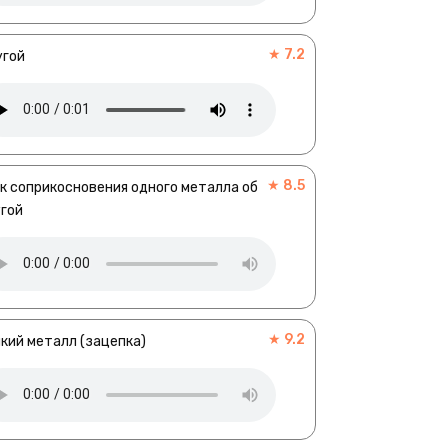
★ 7.2
угой
★ 8.5
к соприкосновения одного металла об
гой
★ 9.2
кий металл (зацепка)