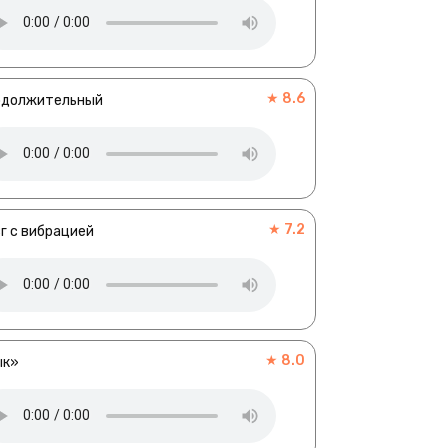
★ 8.6
одолжительный
★ 7.2
г с вибрацией
★ 8.0
ык»