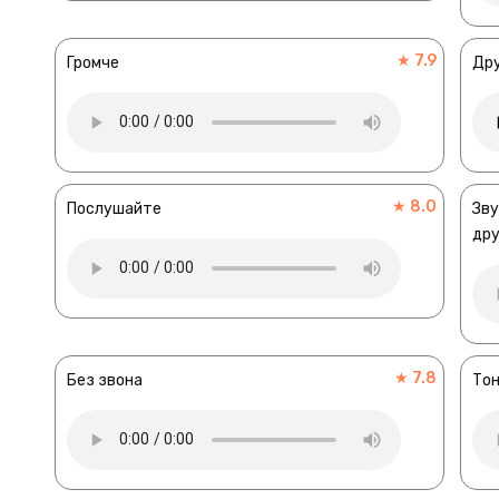
★ 7.9
Громче
Др
★ 8.0
Послушайте
Зву
дру
★ 7.8
Без звона
Тон