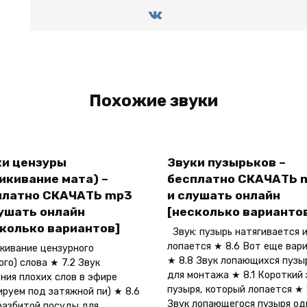
Похожие звуки
ки цензуры
Звуки пузырьков –
икивание мата) –
бесплатно СКАЧАТЬ 
платно СКАЧАТЬ mp3
и слушать онлайн
лушать онлайн
[несколько варианто
сколько вариантов]
Звук: пузырь натягивается 
лопается ★ 8.6 Вот еще вар
ивание цензурного
★ 8.8 Звук лопающихся пузы
ого) слова ★ 7.2 Звук
для монтажа ★ 8.1 Короткий 
ния плохих слов в эфире
пузыря, который лопается ★ 
ируем под затяжной пи) ★ 8.6
Звук лопающегося пузыря од
разбитой посуды для