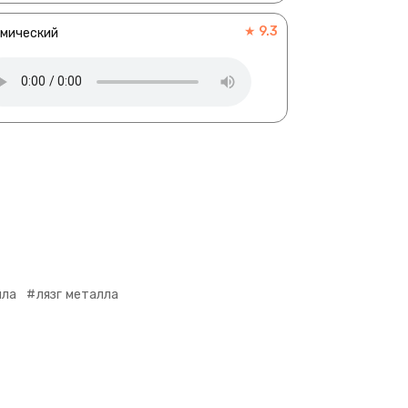
★ 9.3
смический
лла
лязг металла