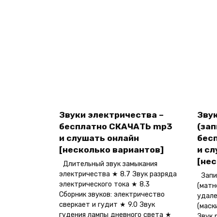
Звуки электричества –
Зву
бесплатно СКАЧАТЬ mp3
(зап
и слушать онлайн
бес
[несколько вариантов]
и с
[не
Длительный звук замыкания
электричества ★ 8.7 Звук разряда
Запик
электрического тока ★ 8.3
(матн
Сборник звуков: электричество
удале
сверкает и гудит ★ 9.0 Звук
(маск
гудения лампы дневного света ★
Звук 