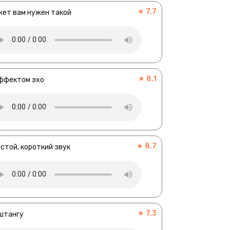
★ 7.7
ет вам нужен такой
★ 8.1
ффектом эхо
★ 8.7
стой, короткий звук
★ 7.3
штангу