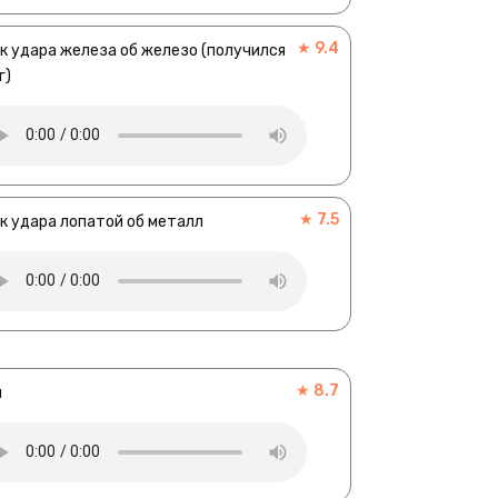
★ 9.4
к удара железа об железо (получился
г)
★ 7.5
к удара лопатой об металл
★ 8.7
м