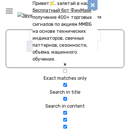
Перейти
Привет
, залетай в наш
Звуковику
к
бесплатный бот ФинМаяк
—
содержанию
получение 400+ торговых
Коллекции звуков для
скачивания
сигналов по акциям ММВБ
на основе технических
индикаторов, свечных
паттернов, сезонности,
объёма, машинного
обучения.
Exact matches only
Search in title
Search in content