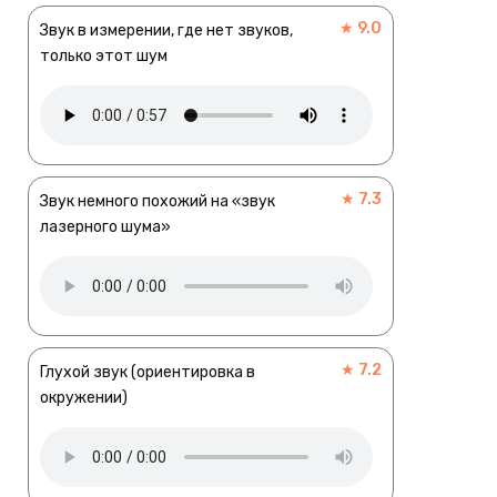
★ 9.0
Звук в измерении, где нет звуков,
только этот шум
★ 7.3
Звук немного похожий на «звук
лазерного шума»
★ 7.2
Глухой звук (ориентировка в
окружении)