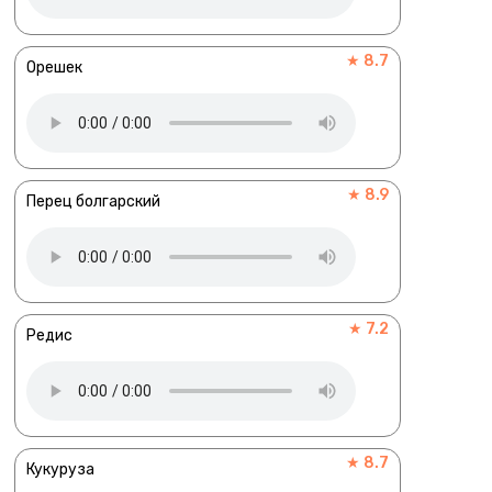
★ 8.7
Орешек
★ 8.9
Перец болгарский
★ 7.2
Редис
★ 8.7
Кукуруза