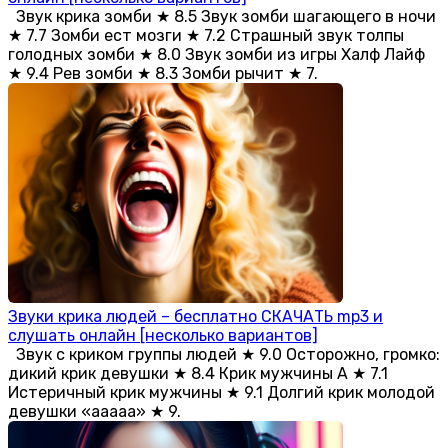
Звук крика зомби ★ 8.5 Звук зомби шагающего в ночи
★ 7.7 Зомби ест мозги ★ 7.2 Страшный звук толпы
голодных зомби ★ 8.0 Звук зомби из игры Халф Лайф
★ 9.4 Рев зомби ★ 8.3 Зомби рычит ★ 7.
Звуки крика людей – бесплатно СКАЧАТЬ mp3 и
слушать онлайн [несколько вариантов]
Звук с криком группы людей ★ 9.0 Осторожно, громко:
дикий крик девушки ★ 8.4 Крик мужчины А ★ 7.1
Истеричный крик мужчины ★ 9.1 Долгий крик молодой
девушки «ааааа» ★ 9.