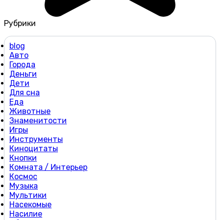
Рубрики
blog
Авто
Города
Деньги
Дети
Для сна
Еда
Животные
Знаменитости
Игры
Инструменты
Киноцитаты
Кнопки
Комната / Интерьер
Космос
Музыка
Мультики
Насекомые
Насилие