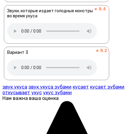
★ 8.4
Звуки, которые издает голодные монстры
во время укуса
★ 8.2
Вариант 3
звук укуса
звук укуса зубами
кусает
кусает зубами
откусывает
укус
укус зубами
Нам важна ваша оценка