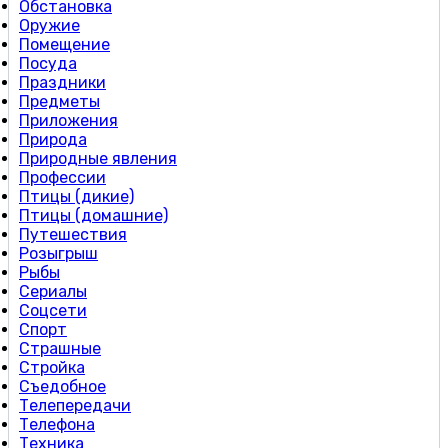
Обстановка
Оружие
Помещение
Посуда
Праздники
Предметы
Приложения
Природа
Природные явления
Профессии
Птицы (дикие)
Птицы (домашние)
Путешествия
Розыгрыш
Рыбы
Сериалы
Соцсети
Спорт
Страшные
Стройка
Съедобное
Телепередачи
Телефона
Техника