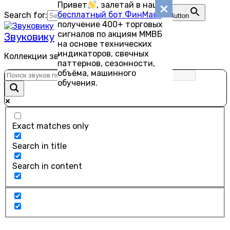
Привет
, залетай в наш
Перейти
бесплатный бот ФинМаяк
—
Search for:
Search Button
к
получение 400+ торговых
содержанию
сигналов по акциям ММВБ
Звуковику
на основе технических
индикаторов, свечных
Коллекции звуков для скачивания
паттернов, сезонности,
объёма, машинного
обучения.
Exact matches only
Search in title
Search in content