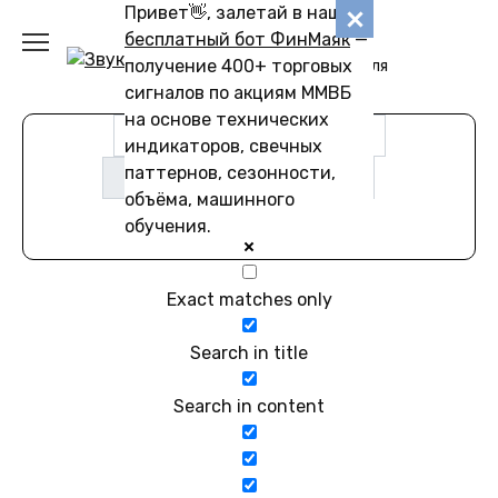
Перейти
Привет👋, залетай в наш
Звуковику
к
бесплатный бот ФинМаяк
—
содержанию
получение 400+ торговых
Коллекции звуков для
скачивания
сигналов по акциям ММВБ
на основе технических
индикаторов, свечных
паттернов, сезонности,
объёма, машинного
обучения.
Exact matches only
Search in title
Search in content