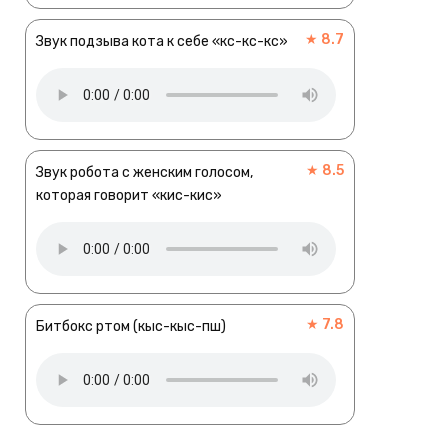
★ 8.7
Звук подзыва кота к себе «кс-кс-кс»
★ 8.5
Звук робота с женским голосом,
которая говорит «кис-кис»
★ 7.8
Битбокс ртом (кыс-кыс-пш)