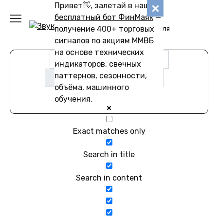
Перейти
Привет👋, залетай в наш
Звуковику
к
бесплатный бот ФинМаяк
—
содержанию
получение 400+ торговых
Коллекции звуков для
скачивания
сигналов по акциям ММВБ
на основе технических
индикаторов, свечных
паттернов, сезонности,
объёма, машинного
обучения.
Exact matches only
Search in title
Search in content