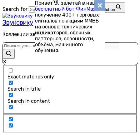
Привет👋, залетай в наш
Перейти
бесплатный бот ФинМаяк
—
Search for:
Search Button
к
получение 400+ торговых
содержанию
сигналов по акциям ММВБ
Звуковику
на основе технических
индикаторов, свечных
Коллекции звуков для скачивания
паттернов, сезонности,
объёма, машинного
обучения.
Exact matches only
Search in title
Search in content