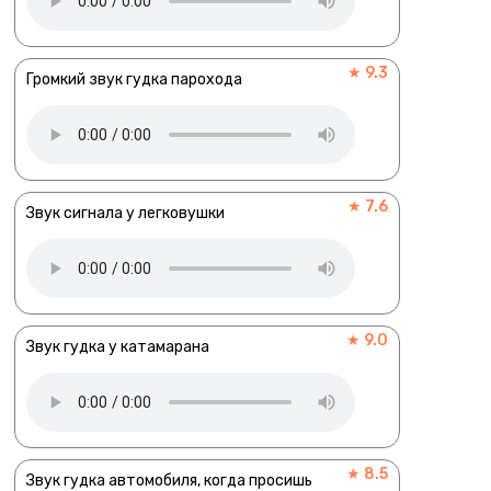
★ 9.3
Громкий звук гудка парохода
★ 7.6
Звук сигнала у легковушки
★ 9.0
Звук гудка у катамарана
★ 8.5
Звук гудка автомобиля, когда просишь