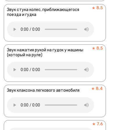
★ 8.5
Звук стука колес, приближающегося
поезда и гудка
★ 8.5
Звук нажатия рукой на гудок у машины
(который на руле)
★ 8.4
Звук клаксона легкового автомобиля
★ 7.6