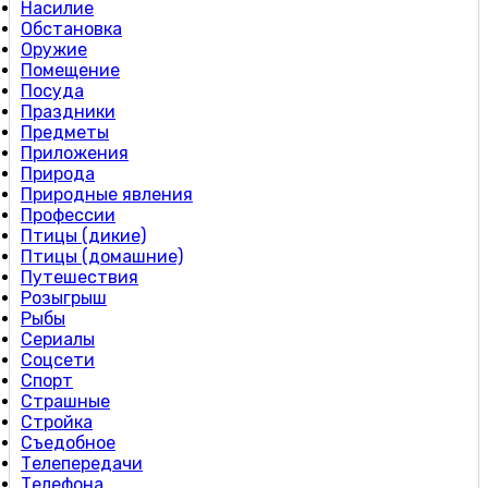
Насилие
Обстановка
Оружие
Помещение
Посуда
Праздники
Предметы
Приложения
Природа
Природные явления
Профессии
Птицы (дикие)
Птицы (домашние)
Путешествия
Розыгрыш
Рыбы
Сериалы
Соцсети
Спорт
Страшные
Стройка
Съедобное
Телепередачи
Телефона