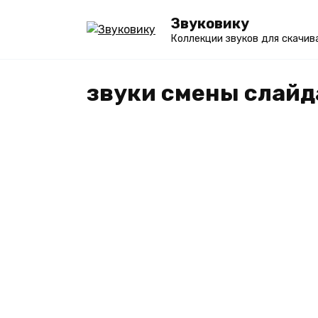
Перейти
Звуковику
к
Коллекции звуков для скачив
содержанию
звуки смены слайд
ЭФФЕКТЫ
Звуки смены слайда – б
СКАЧАТЬ mp3 и слушать
[несколько вариантов]