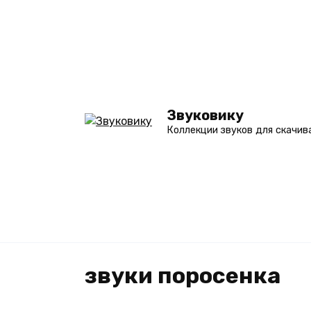
Перейти
к
содержанию
Звуковику
Коллекции звуков для скачив
звуки поросенка