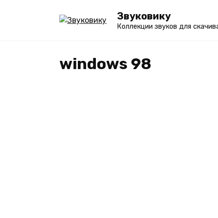
Перейти
Звуковику
к
Коллекции звуков для скачив
содержанию
windows 98
ПРИЛОЖЕНИЯ
Звуки «Windows 98» – бе
СКАЧАТЬ mp3 и слушать
[несколько вариантов]