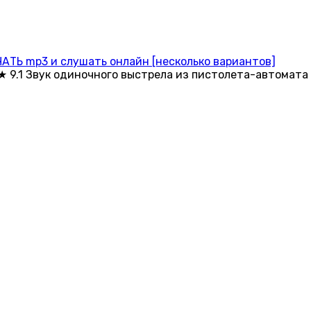
АТЬ mp3 и слушать онлайн [несколько вариантов]
 9.1 Звук одиночного выстрела из пистолета-автомата