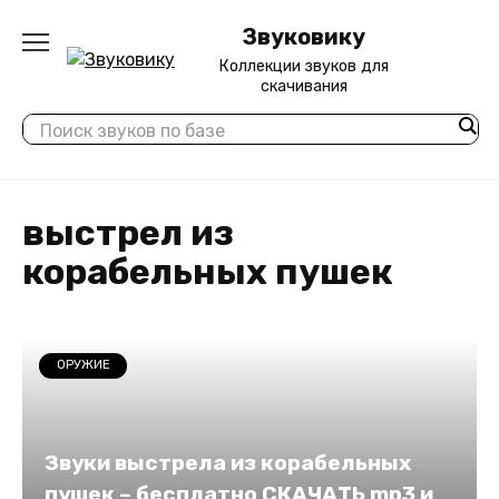
Перейти
Звуковику
к
содержанию
Коллекции звуков для
скачивания
выстрел из
корабельных пушек
ОРУЖИЕ
Звуки выстрела из корабельных
пушек – бесплатно СКАЧАТЬ mp3 и