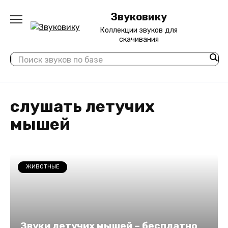
Перейти
Звуковику
к
содержанию
Коллекции звуков для
скачивания
слушать летучих
мышей
ЖИВОТНЫЕ
Звуки летучих мышей – бесплатно