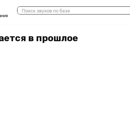
ания
ается в прошлое
есплатно
 онлайн