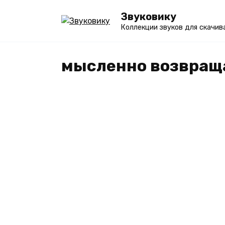
Перейти
Звуковику
к
Коллекции звуков для скачив
содержанию
мысленно возвращ
ЧЕЛОВЕЧЕСКИЕ
Звуки воспоминаний – б
СКАЧАТЬ mp3 и слушать
[несколько вариантов]