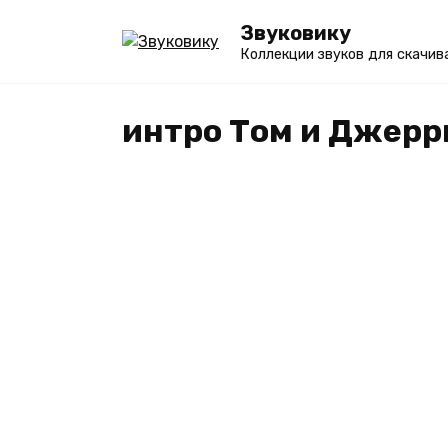
Перейти
Звуковику
к
Коллекции звуков для скачив
содержанию
интро Том и Джерр
МУЛЬТИКИ
Звуки из Том и Джерри –
СКАЧАТЬ mp3 и слушать
[несколько вариантов]