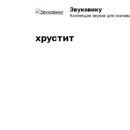
Перейти
Звуковику
к
Коллекции звуков для скачив
содержанию
хрустит
ЭФФЕКТЫ
Звуки хруста – бесплат
mp3 и слушать онлайн [
вариантов]