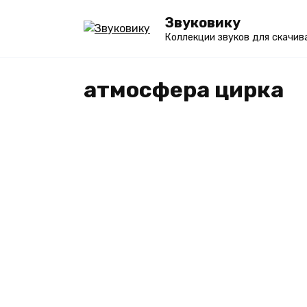
Перейти
Звуковику
к
Коллекции звуков для скачив
содержанию
атмосфера цирка
ОБСТАНОВКА
Звуки цирка – бесплатн
и слушать онлайн [неско
вариантов]